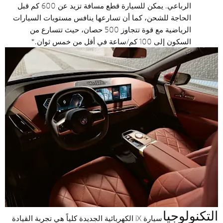
الرباعي. يمكن للسيارة قطع مسافة تزيد عن 600 كم قبل
الحاجة للشحن، كما أن تسارعها ينافس مستويات السيارات
الرياضية مع قوة تتجاوز 500 حصان، حيث تتسارع من
السكون إلى 100 كم/ساعة في أقل من خمس ثوان.*
التكنولوجيا
سيارة iX الكهربائية الجديدة كلياً هي تجربة القيادة