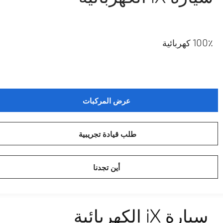
100٪ كهربائية
عرض المركبات
طلب قيادة تجريبية
أين تجدنا
سيارة iX الكهربائية