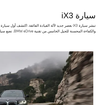
سيارة iX3
والكفاءة المحسنة للجيل الخامس من تقنية BMW eDrive. تضع سيارة iX3 معايير جديدة، بفضل النطاق الذي يصل إلى 460 كم (معدل WLTP). تمنح سيارة iX3 المستقبل حضوراً مذهلاً.