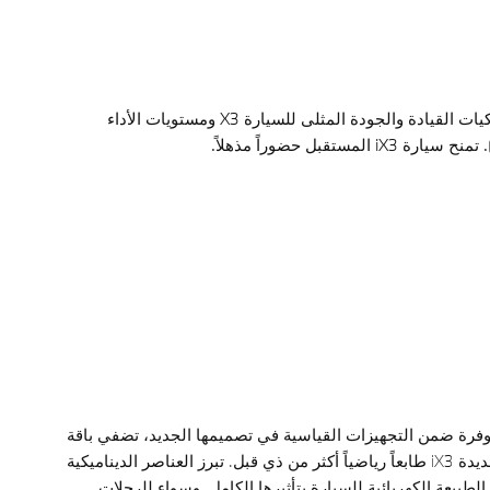
تبشر سيارة iX3 بعصر جديد لآلة القيادة الفائقة. اكتشف أول سيارة رياضية كهربائية بالكامل من BMW تجمع بين أفضل ما في العالمين: ديناميكيات القيادة والجودة المثلى للسيارة X3 ومستويات الأداء
باقة M Sport المتوفرة ضمن التجهيزات القياسية في تصميمها الجديد، تضفي باقة
M Sport على السيارة الجديدة iX3 طابعاً رياضياً أكثر من ذي قبل. تبرز العناصر الديناميكية
الطبيعة الكهربائية للسيارة بتأثيرها الكامل. وسواء للرحلات