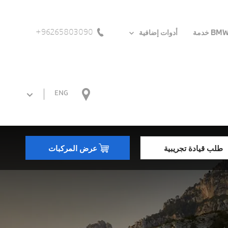
96265803090+
BM خدمة
أدوات إضافية
ENG
طلب قيادة تجريبية
عرض المركبات