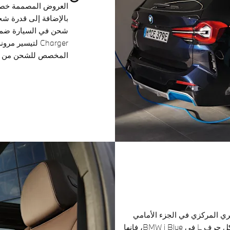
العروض المصممة خصيص
Charger لتيسي
المخصص للشحن من ال
ديد BMW i العنصر البصري المركزي في الجزء الأمامي
الجذاب. وإلى جانب ترتيب مداخل الهواء على شكل حرف L في BMW i Blue، فإنها