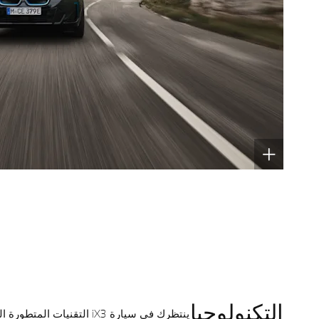
التكنولوجيا
ينتظرك في سيارة iX3 التقنيات