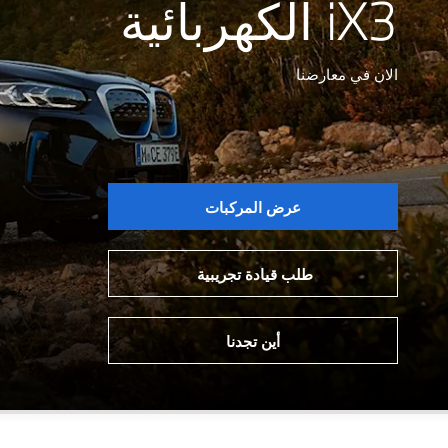
iX3 الكهربائية
الان في معارضنا
عرض المركبات
طلب قيادة تجريبية
أين تجدنا