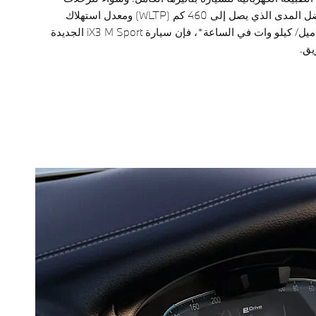
القصيرة أم الطويلة - وبفضل المدى الذي يصل إلى 460 كم (WLTP) ومعدل استهلاك
الكهرباء الذي يبدأ من 3,3 ميل/ كيلو وات في الساعة*، فإن سيارة iX3 M Sport الجديدة
يق.