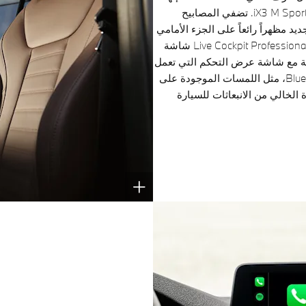
تبرز الطبيعة الكهربائية بالكامل للسيارة الجديدة iX3 M Sport. تضفي المصابيح
 LED في التصميم الجديد مظهراً رائعاً على الجزء الأمامي
لسيارة iX3 M Sport. تجمع تجهيزات المقصورة Live Cockpit Professional شاشة
دات الرقمية بالكامل مقاس 12,3 بوصة مع شاشة عرض التحكم التي تعمل
باللمس مقاس 12,3 بوصة. تؤكد لمسات Blue BMW i، مثل اللمسات الموجودة على
 الخالي من الانبعاثات للسيارة