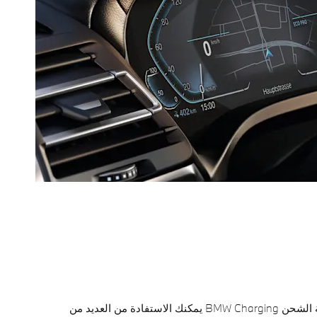
مع سيارتك iX3 وخدمة الشحن BMW Charging يمكنك الاستفادة من العديد من