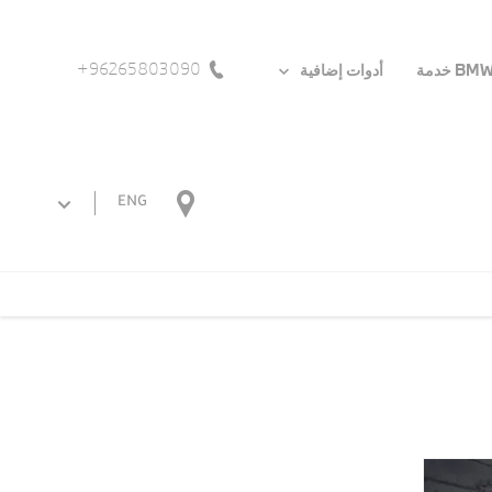
96265803090+
BM خدمة
أدوات إضافية
ENG