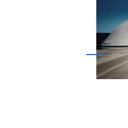
‘nic Glow
كل زاوية
وتفصيل
اهلا بك في ميدان راحتك
 وواصل على درب النجاح داخل مقصورة سيارتك التي تمنحك أرقى درجات ا