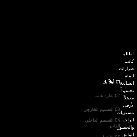
لطالما
كانت
طرازات
الفئة
01 أهلاً بك
السابعة
تجسيداً
02 نظرة عامة
مذهلاً
لأرقى
03 التصميم الخارجي
مستويات
الراحة
04 التصميم الداخلي
الفاخر
والحضور
الواثق