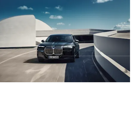
هذا
الإرث
العريق
وتجسّد
التطور
الهائل
الذي
حققته
على
صعيد
الحجم
والتصميم.
استمتع بإنجاز أعمالك