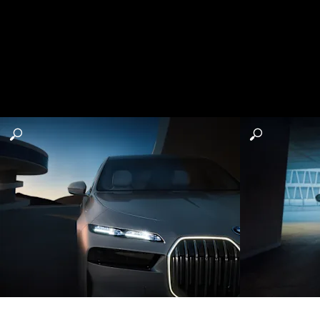
روعة التصميم تبدأ من مقدمة السيارة... مصابيح BMW البلورية ذات الوهج الأسطوري من نوع