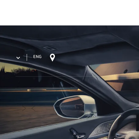
96265803090+
BM خدمة
أدوات إضافية
ENG
السابق
التالي